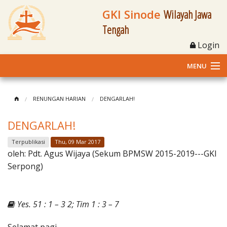
GKI Sinode
Wilayah Jawa
Tengah
Login
MENU
Home
RENUNGAN HARIAN
DENGARLAH!
Profil
DENGARLAH!
Klasis dan Jemaat
Terpublikasi
Thu, 09 Mar 2017
oleh:
Pdt. Agus Wijaya (Sekum BPMSW 2015-2019---GKI
Berita Kegiatan
Serpong)
Fasilitas
Yes. 51 : 1 – 3 2; Tim 1 : 3 – 7
Materi