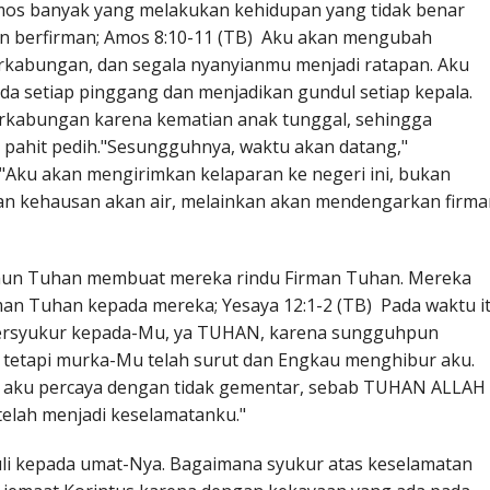
Amos banyak yang melakukan kehidupan yang tidak benar
an berfirman; Amos 8:10-11 (TB) Aku akan mengubah
kabungan, dan segala nyanyianmu menjadi ratapan. Aku
 setiap pinggang dan menjadikan gundul setiap kepala.
kabungan karena kematian anak tunggal, sehingga
g pahit pedih."Sesungguhnya, waktu akan datang,"
"Aku akan mengirimkan kelaparan ke negeri ini, bukan
n kehausan akan air, melainkan akan mendengarkan firma
n Tuhan membuat mereka rindu Firman Tuhan. Mereka
man Tuhan kepada mereka; Yesaya 12:1-2 (TB) Pada waktu i
bersyukur kepada-Mu, ya TUHAN, karena sungguhpun
 tetapi murka-Mu telah surut dan Engkau menghibur aku.
u; aku percaya dengan tidak gementar, sebab TUHAN ALLAH
telah menjadi keselamatanku."
li kepada umat-Nya. Bagaimana syukur atas keselamatan