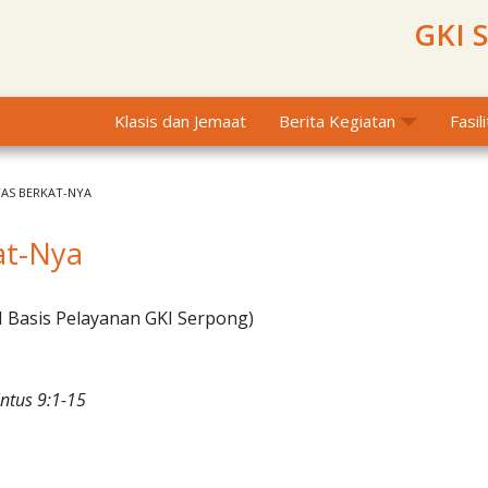
GKI 
Klasis dan Jemaat
Berita Kegiatan
Fasil
AS BERKAT-NYA
kat-Nya
I Basis Pelayanan GKI Serpong)
intus 9:1-15