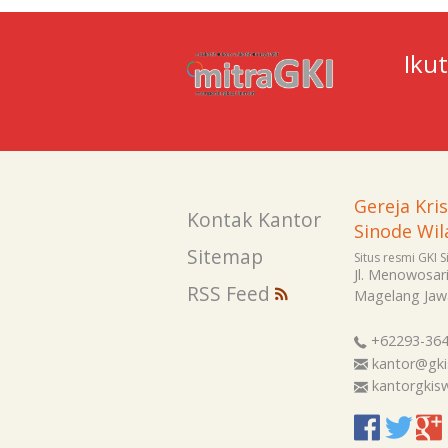
Iku
Gereja Kri
Kontak Kantor
Sinode Wil
Sitemap
Situs resmi GKI 
Jl. Menowosar
RSS Feed
Magelang
Jaw
+62293-36
kantor@gki
kantorgki