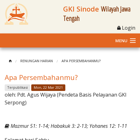
GKI Sinode
Wilayah Jawa
Tengah
Login
MENU
Home
RENUNGAN HARIAN
APA PERSEMBAHANMU?
Profil
Apa Persembahanmu?
Klasis dan Jemaat
Terpublikasi
Mon, 22 Mar 2021
oleh:
Pdt. Agus Wijaya (Pendeta Basis Pelayanan GKI
Berita Kegiatan
Serpong)
Fasilitas
Mazmur 51: 1-14; Habakuk 3: 2-13; Yohanes 12: 1-11
Materi