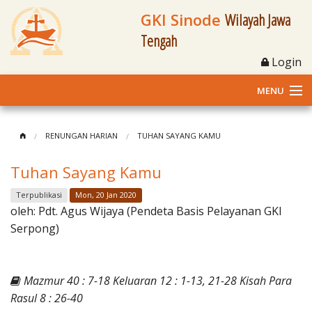
GKI Sinode
Wilayah Jawa
Tengah
Login
MENU
Home
RENUNGAN HARIAN
TUHAN SAYANG KAMU
Profil
Tuhan Sayang Kamu
Klasis dan Jemaat
Terpublikasi
Mon, 20 Jan 2020
oleh:
Pdt. Agus Wijaya (Pendeta Basis Pelayanan GKI
Berita Kegiatan
Serpong)
Fasilitas
Mazmur 40 : 7-18 Keluaran 12 : 1-13, 21-28 Kisah Para
Materi
Rasul 8 : 26-40