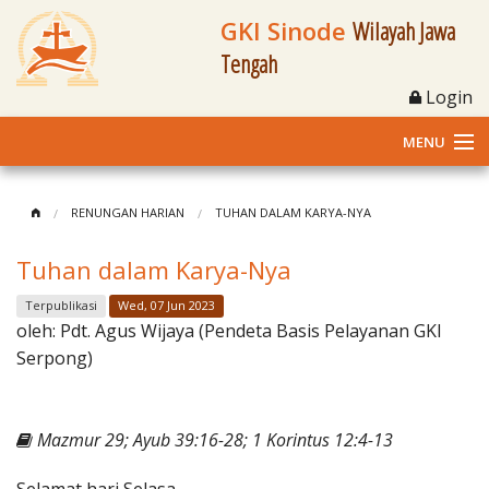
GKI Sinode
Wilayah Jawa
Tengah
Login
MENU
Home
RENUNGAN HARIAN
TUHAN DALAM KARYA-NYA
Profil
Tuhan dalam Karya-Nya
Klasis dan Jemaat
Terpublikasi
Wed, 07 Jun 2023
oleh:
Pdt. Agus Wijaya (Pendeta Basis Pelayanan GKI
Berita Kegiatan
Serpong)
Fasilitas
Mazmur 29; Ayub 39:16-28; 1 Korintus 12:4-13
Materi