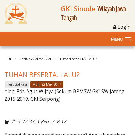
GKI Sinode
Wilayah Jawa
Tengah
Login
MENU
Home
RENUNGAN HARIAN
TUHAN BESERTA. LALU?
Profil
TUHAN BESERTA. LALU?
Klasis dan Jemaat
Terpublikasi
Mon, 22 May 2017
oleh:
Pdt. Agus Wijaya (Sekum BPMSW GKI SW Jateng
Berita Kegiatan
2015-2019, GKI Serpong)
Fasilitas
Ul. 5: 22-33; 1 Petr. 3: 8-12
Materi