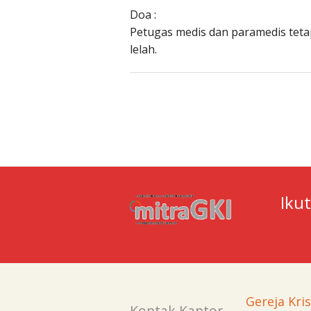
Doa :
Petugas medis dan paramedis teta
lelah.
Iku
Gereja Kri
Kontak Kantor