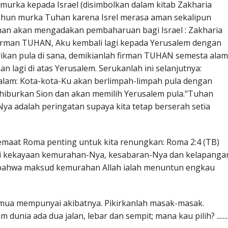
urka kepada Israel (disimbolkan dalam kitab Zakharia
ahun murka Tuhan karena Isrel merasa aman sekalipun
n akan mengadakan pembaharuan bagi Israel : Zakharia
 firman TUHAN, Aku kembali lagi kepada Yerusalem dengan
rikan pula di sana, demikianlah firman TUHAN semesta alam
n lagi di atas Yerusalem. Serukanlah ini selanjutnya:
alam: Kota-kota-Ku akan berlimpah-limpah pula dengan
iburkan Sion dan akan memilih Yerusalem pula."Tuhan
a adalah peringatan supaya kita tetap berserah setia
emaat Roma penting untuk kita renungkan: Roma 2:4 (TB)
 kekayaan kemurahan-Nya, kesabaran-Nya dan kelapanga
 bahwa maksud kemurahan Allah ialah menuntun engkau
Semua mempunyai akibatnya. Pikirkanlah masak-masak.
dunia ada dua jalan, lebar dan sempit; mana kau pilih? .......