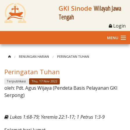
GKI Sinode
Wilayah Jawa
Tengah
Login
MENU
Home
RENUNGAN HARIAN
PERINGATAN TUHAN
Profil
Peringatan Tuhan
Klasis dan Jemaat
Terpublikasi
Thu, 17 Nov 2022
oleh:
Pdt. Agus Wijaya (Pendeta Basis Pelayanan GKI
Berita Kegiatan
Serpong)
Fasilitas
Lukas 1:68-79; Yeremia 22:1-17; 1 Petrus 1:3-9
Materi