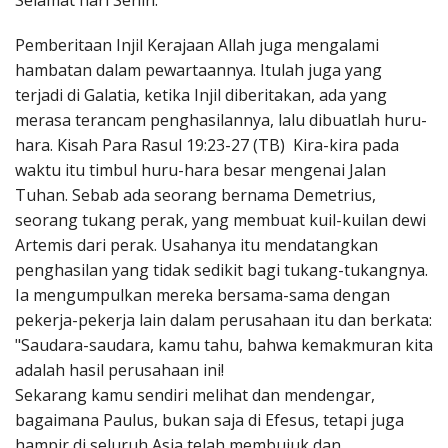
Selamat hari Senin.
Penerbitan
Pemberitaan Injil Kerajaan Allah juga mengalami
hambatan dalam pewartaannya. Itulah juga yang
terjadi di Galatia, ketika Injil diberitakan, ada yang
merasa terancam penghasilannya, lalu dibuatlah huru-
hara. Kisah Para Rasul 19:23-27 (TB) Kira-kira pada
waktu itu timbul huru-hara besar mengenai Jalan
Tuhan. Sebab ada seorang bernama Demetrius,
seorang tukang perak, yang membuat kuil-kuilan dewi
Artemis dari perak. Usahanya itu mendatangkan
penghasilan yang tidak sedikit bagi tukang-tukangnya.
Ia mengumpulkan mereka bersama-sama dengan
pekerja-pekerja lain dalam perusahaan itu dan berkata:
"Saudara-saudara, kamu tahu, bahwa kemakmuran kita
adalah hasil perusahaan ini!
Sekarang kamu sendiri melihat dan mendengar,
bagaimana Paulus, bukan saja di Efesus, tetapi juga
hampir di seluruh Asia telah membujuk dan