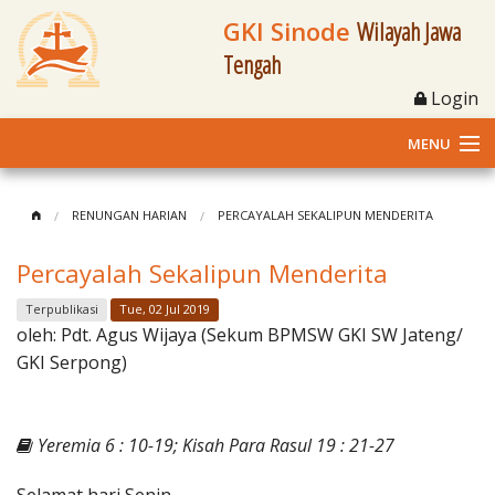
GKI Sinode
Wilayah Jawa
Tengah
Login
MENU
Home
RENUNGAN HARIAN
PERCAYALAH SEKALIPUN MENDERITA
Profil
Percayalah Sekalipun Menderita
Klasis dan Jemaat
Terpublikasi
Tue, 02 Jul 2019
oleh:
Pdt. Agus Wijaya (Sekum BPMSW GKI SW Jateng/
Berita Kegiatan
GKI Serpong)
Fasilitas
Yeremia 6 : 10-19; Kisah Para Rasul 19 : 21-27
Materi