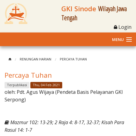
GKI Sinode
Wilayah Jawa
Tengah
Login
MENU
Home
RENUNGAN HARIAN
PERCAYA TUHAN
Profil
Percaya Tuhan
Klasis dan Jemaat
Terpublikasi
Thu, 04 Feb 2021
oleh:
Pdt. Agus Wijaya (Pendeta Basis Pelayanan GKI
Berita Kegiatan
Serpong)
Fasilitas
Mazmur 102: 13-29; 2 Raja 4: 8-17, 32-37; Kisah Para
Materi
Rasul 14: 1-7