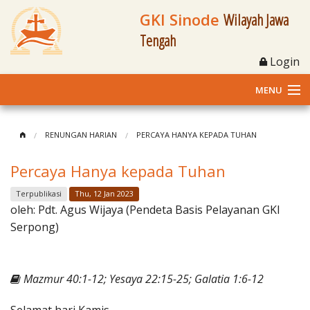
GKI Sinode
Wilayah Jawa
Tengah
Login
MENU
Home
RENUNGAN HARIAN
PERCAYA HANYA KEPADA TUHAN
Profil
Percaya Hanya kepada Tuhan
Klasis dan Jemaat
Terpublikasi
Thu, 12 Jan 2023
oleh:
Pdt. Agus Wijaya (Pendeta Basis Pelayanan GKI
Berita Kegiatan
Serpong)
Fasilitas
Mazmur 40:1-12; Yesaya 22:15-25; Galatia 1:6-12
Materi