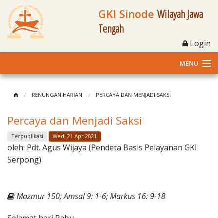
GKI Sinode
Wilayah Jawa
Tengah
Login
MENU
Home
RENUNGAN HARIAN
PERCAYA DAN MENJADI SAKSI
Profil
Percaya dan Menjadi Saksi
Klasis dan Jemaat
Terpublikasi
Wed, 21 Apr 2021
oleh:
Pdt. Agus Wijaya (Pendeta Basis Pelayanan GKI
Berita Kegiatan
Serpong)
Fasilitas
Mazmur 150; Amsal 9: 1-6; Markus 16: 9-18
Materi