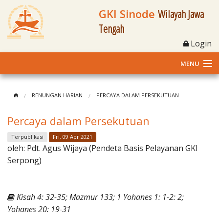
GKI Sinode
Wilayah Jawa
Tengah
Login
MENU
Home
RENUNGAN HARIAN
PERCAYA DALAM PERSEKUTUAN
Profil
Percaya dalam Persekutuan
Klasis dan Jemaat
Terpublikasi
Fri, 09 Apr 2021
oleh:
Pdt. Agus Wijaya (Pendeta Basis Pelayanan GKI
Berita Kegiatan
Serpong)
Fasilitas
Kisah 4: 32-35; Mazmur 133; 1 Yohanes 1: 1-2: 2;
Materi
Yohanes 20: 19-31