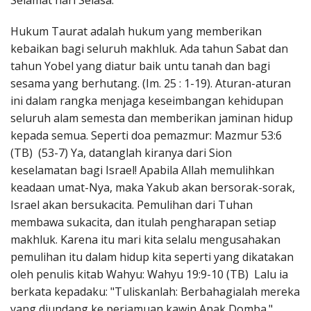
Selamat hari Selasa.
Penerbitan
Hukum Taurat adalah hukum yang memberikan
kebaikan bagi seluruh makhluk. Ada tahun Sabat dan
tahun Yobel yang diatur baik untu tanah dan bagi
sesama yang berhutang. (Im. 25 : 1-19). Aturan-aturan
ini dalam rangka menjaga keseimbangan kehidupan
seluruh alam semesta dan memberikan jaminan hidup
kepada semua. Seperti doa pemazmur: Mazmur 53:6
(TB) (53-7) Ya, datanglah kiranya dari Sion
keselamatan bagi Israel! Apabila Allah memulihkan
keadaan umat-Nya, maka Yakub akan bersorak-sorak,
Israel akan bersukacita. Pemulihan dari Tuhan
membawa sukacita, dan itulah pengharapan setiap
makhluk. Karena itu mari kita selalu mengusahakan
pemulihan itu dalam hidup kita seperti yang dikatakan
oleh penulis kitab Wahyu: Wahyu 19:9-10 (TB) Lalu ia
berkata kepadaku: "Tuliskanlah: Berbahagialah mereka
yang diundang ke perjamuan kawin Anak Domba."