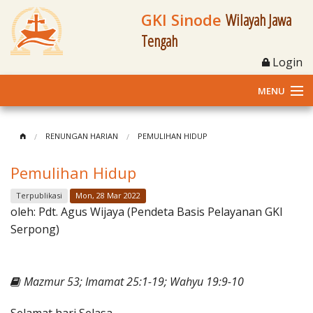
GKI Sinode
Wilayah Jawa
Tengah
Login
MENU
Home
RENUNGAN HARIAN
PEMULIHAN HIDUP
Profil
Pemulihan Hidup
Klasis dan Jemaat
Terpublikasi
Mon, 28 Mar 2022
oleh:
Pdt. Agus Wijaya (Pendeta Basis Pelayanan GKI
Berita Kegiatan
Serpong)
Fasilitas
Mazmur 53; Imamat 25:1-19; Wahyu 19:9-10
Materi