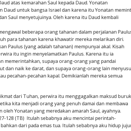
 Daud atas kemarahan Saul kepada Daud. Yonatan
n Daud untuk bangsa Israel dan karena itu Yonatan memin
an Saul menyetujuinya. Oleh karena itu Daud kembali
ng mengawal beberapa orang tahanan dalam perjalanan Paulu
 para tahanan karena khawatir mereka melarikan diri.
an Paulus (yang adalah tahanan) mempunyai akal. Kisah
rwira itu ingin menyelamatkan Paulus. Karena itu ia
n memerintahkan, supaya orang-orang yang pandai
aut dan naik ke darat, dan supaya orang-orang lain menyusu
u pecahan-pecahan kapal. Demikianlah mereka semua
kmat dari Tuhan, perwira itu menggagalkan maksud buru
k ketika kita menjadi orang yang penuh damai dan membawa
an oleh Yonatan yang meredakan amarah Saul, ayahnya.
-128 (TB) Itulah sebabnya aku mencintai perintah-
 bahkan dari pada emas tua. Itulah sebabnya aku hidup juju