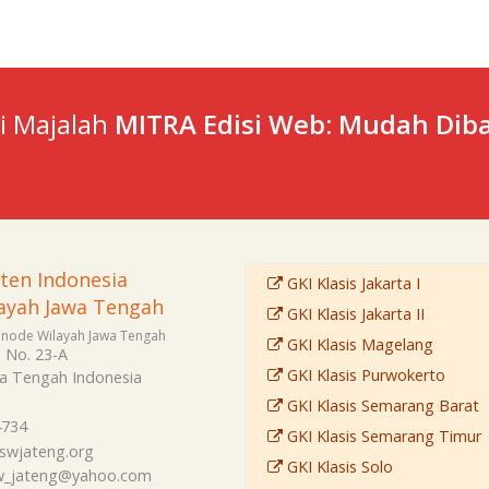
ti Majalah
MITRA Edisi Web: Mudah Diba
sten Indonesia
GKI Klasis Jakarta I
ayah Jawa Tengah
GKI Klasis Jakarta II
Sinode Wilayah Jawa Tengah
GKI Klasis Magelang
i No. 23-A
GKI Klasis Purwokerto
a Tengah
Indonesia
GKI Klasis Semarang Barat
4734
GKI Klasis Semarang Timur
swjateng.org
GKI Klasis Solo
sw_jateng@yahoo.com