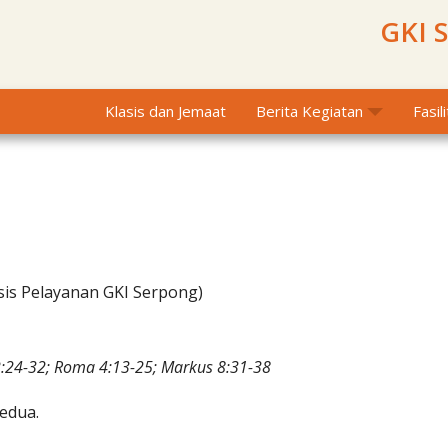
GKI 
Klasis dan Jemaat
Berita Kegiatan
Fasil
sis Pelayanan GKI Serpong)
:24-32; Roma 4:13-25; Markus 8:31-38
edua.