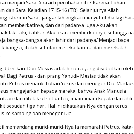
i menjadi Sara. Apa arti perubahan itu? Karena Tuhan
 dan Sara. Kejadian 17:15-16 (TB) Selanjutnya Allah
g isterimu Sarai, janganlah engkau menyebut dia lagi Sara
akan memberkatinya, dan dari padanya juga Aku akan
k laki-laki, bahkan Aku akan memberkatinya, sehingga ia
aja bangsa-bangsa akan lahir dari padanya."Menjadi bapa
ak bangsa, itulah sebutan mereka karena dari merekalah
.
g diberikan. Dan Mesias adalah nama yang disebutkan oleh
inya? Bagi Petrus - dan prang Yahudi- Mesias tidak akan
a itu Petrus menarik Tuhan Yesus dan menegur Dia. Markus
Yesus mengajarkan kepada mereka, bahwa Anak Manusia
aan dan ditolak oleh tua-tua, imam-imam kepala dan ahli-
kit sesudah tiga hari. Hal ini dikatakan-Nya dengan terus
sus ke samping dan menegor Dia.
bil memandang murid-murid-Nya Ia memarahi Petrus, kata-