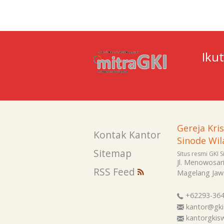
Iku
Gereja Kri
Kontak Kantor
Sinode Wil
Sitemap
Situs resmi GKI 
Jl. Menowosar
RSS Feed
Magelang
Jaw
+62293-36
kantor@gki
kantorgki