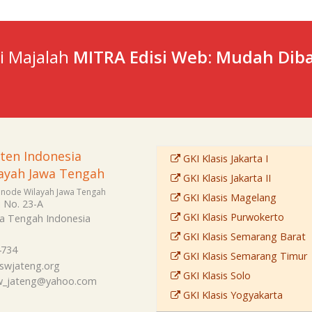
ti Majalah
MITRA Edisi Web: Mudah Diba
sten Indonesia
GKI Klasis Jakarta I
ayah Jawa Tengah
GKI Klasis Jakarta II
Sinode Wilayah Jawa Tengah
GKI Klasis Magelang
i No. 23-A
GKI Klasis Purwokerto
a Tengah
Indonesia
GKI Klasis Semarang Barat
4734
GKI Klasis Semarang Timur
swjateng.org
GKI Klasis Solo
sw_jateng@yahoo.com
GKI Klasis Yogyakarta