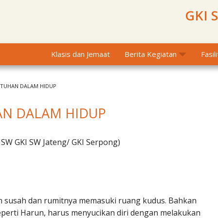
GKI 
Klasis dan Jemaat
Berita Kegiatan
Fasil
TUHAN DALAM HIDUP
N DALAM HIDUP
MSW GKI SW Jateng/ GKI Serpong)
n susah dan rumitnya memasuki ruang kudus. Bahkan
perti Harun, harus menyucikan diri dengan melakukan