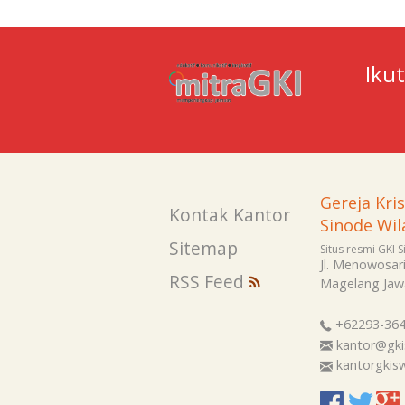
Iku
Gereja Kri
Kontak Kantor
Sinode Wil
Sitemap
Situs resmi GKI 
Jl. Menowosar
RSS Feed
Magelang
Jaw
+62293-36
kantor@gki
kantorgki