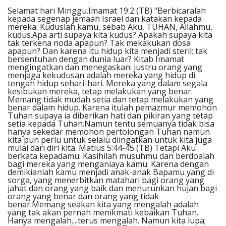
Penerbitan
Selamat hari Minggu.Imamat 19:2 (TB) "Berbicaralah
kepada segenap jemaah Israel dan katakan kepada
mereka: Kuduslah kamu, sebab Aku, TUHAN, Allahmu,
kudus.Apa arti supaya kita kudus? Apakah supaya kita
tak terkena noda apapun? Tak mekakukan dosa
apapun? Dan karena itu hidup kita menjadi steril; tak
bersentuhan dengan dunia luar? Kitab Imamat
mengingatkan dan menegaskan: justru orang yang
menjaga kekudusan adalah mereka yang hidup di
tengah hidup sehari-hari. Mereka yang dalam segala
kesibukan mereka, tetap melakukan yang benar.
Memang tidak mudah setia dan tetap melakukan yang
benar dalam hidup. Karena itulah pemazmur memohon
Tuhan supaya ia diberikan hati dan pikiran yang tetap
setia kepada Tuhan.Namun tentu semuanya tidak bisa
hanya sekedar memohon pertolongan Tuhan namun
kita pun perlu untuk selalu diingatkan untuk kita juga
mulai dari diri kita. Matius 5:44-45 (TB) Tetapi Aku
berkata kepadamu: Kasihilah musuhmu dan berdoalah
bagi mereka yang menganiaya kamu. Karena dengan
demikianlah kamu menjadi anak-anak Bapamu yang di
sorga, yang menerbitkan matahari bagi orang yang
jahat dan orang yang baik dan menurunkan hujan bagi
orang yang benar dan orang yang tidak
benar.Memang seakan kita yang mengalah adalah
yang tak akan pernah menikmati kebaikan Tuhan.
Hanya mengalah....terus mengalah. Namun kita lupa;