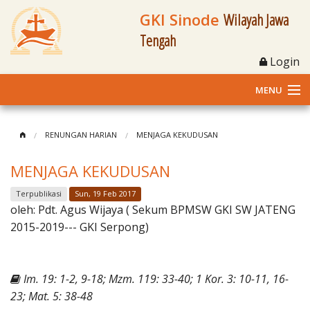
GKI Sinode
Wilayah Jawa
Tengah
Login
MENU
Home
RENUNGAN HARIAN
MENJAGA KEKUDUSAN
Profil
MENJAGA KEKUDUSAN
Klasis dan Jemaat
Terpublikasi
Sun, 19 Feb 2017
oleh:
Pdt. Agus Wijaya ( Sekum BPMSW GKI SW JATENG
Berita Kegiatan
2015-2019--- GKI Serpong)
Fasilitas
Im. 19: 1-2, 9-18; Mzm. 119: 33-40; 1 Kor. 3: 10-11, 16-
Materi
23; Mat. 5: 38-48