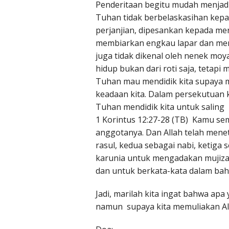
Penderitaan begitu mudah menjad
Tuhan tidak berbelaskasihan kepad
perjanjian, dipesankan kepada mer
membiarkan engkau lapar dan mem
juga tidak dikenal oleh nenek m
hidup bukan dari roti saja, tetap
Tuhan mau mendidik kita supaya m
keadaan kita. Dalam persekutuan k
Tuhan mendidik kita untuk saling
1 Korintus 12:27-28 (TB) Kamu se
anggotanya. Dan Allah telah men
rasul, kedua sebagai nabi, ketiga
karunia untuk mengadakan mujiza
dan untuk berkata-kata dalam ba
Jadi, marilah kita ingat bahwa ap
namun supaya kita memuliakan Alla