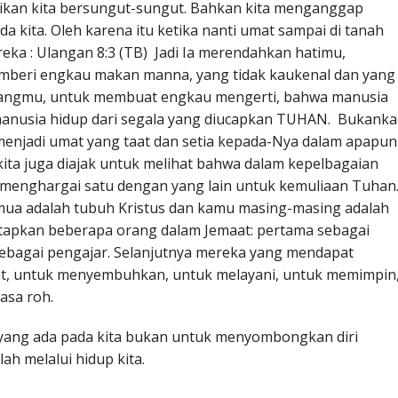
ikan kita bersungut-sungut. Bahkan kita menganggap
a kita. Oleh karena itu ketika nanti umat sampai di tanah
eka : Ulangan 8:3 (TB) Jadi Ia merendahkan hatimu,
beri engkau makan manna, yang tidak kaukenal dan yang
oyangmu, untuk membuat engkau mengerti, bahwa manusia
i manusia hidup dari segala yang diucapkan TUHAN. Bukank
enjadi umat yang taat dan setia kepada-Nya dalam apapun
ita juga diajak untuk melihat bahwa dalam kepelbagaian
 menghargai satu dengan yang lain untuk kemuliaan Tuhan
mua adalah tubuh Kristus dan kamu masing-masing adalah
etapkan beberapa orang dalam Jemaat: pertama sebagai
 sebagai pengajar. Selanjutnya mereka yang mendapat
t, untuk menyembuhkan, untuk melayani, untuk memimpin
hasa roh.
a yang ada pada kita bukan untuk menyombongkan diri
h melalui hidup kita.