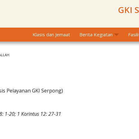
GKI 
Klasis dan Jemaat
Berita Kegiatan
Fasil
ALLAH
sis Pelayanan GKI Serpong)
: 1-20; 1 Korintus 12: 27-31