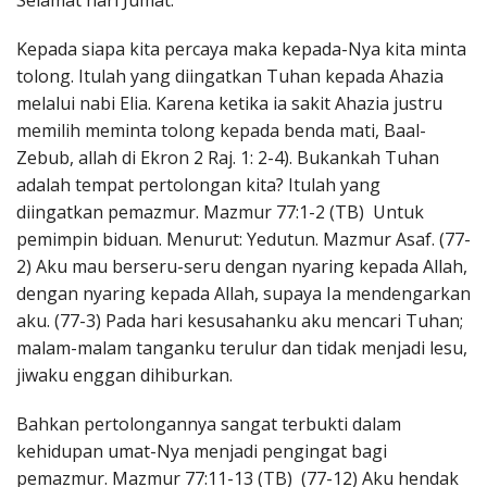
Selamat hari Jumat.
Penerbitan
Kepada siapa kita percaya maka kepada-Nya kita minta
tolong. Itulah yang diingatkan Tuhan kepada Ahazia
melalui nabi Elia. Karena ketika ia sakit Ahazia justru
memilih meminta tolong kepada benda mati, Baal-
Zebub, allah di Ekron 2 Raj. 1: 2-4). Bukankah Tuhan
adalah tempat pertolongan kita? Itulah yang
diingatkan pemazmur. Mazmur 77:1-2 (TB) Untuk
pemimpin biduan. Menurut: Yedutun. Mazmur Asaf. (77-
2) Aku mau berseru-seru dengan nyaring kepada Allah,
dengan nyaring kepada Allah, supaya Ia mendengarkan
aku. (77-3) Pada hari kesusahanku aku mencari Tuhan;
malam-malam tanganku terulur dan tidak menjadi lesu,
jiwaku enggan dihiburkan.
Bahkan pertolongannya sangat terbukti dalam
kehidupan umat-Nya menjadi pengingat bagi
pemazmur. Mazmur 77:11-13 (TB) (77-12) Aku hendak