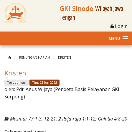
GKI Sinode
Wilayah Jawa
Tengah
Login
MENU
Home
RENUNGAN HARIAN
KRISTEN
Profil
Kristen
Klasis dan Jemaat
Terpublikasi
Thu, 23 Jun 2022
oleh:
Pdt. Agus Wijaya (Pendeta Basis Pelayanan GKI
Berita Kegiatan
Serpong)
Fasilitas
Mazmur 77:1-3, 12-21; 2 Raja-raja 1:1-12; Galatia 4:8-20
Materi