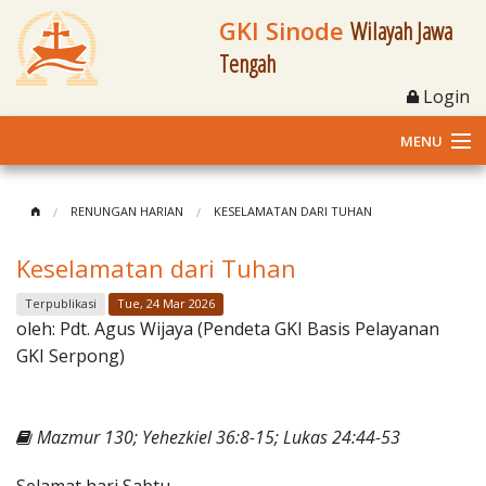
GKI Sinode
Wilayah Jawa
Tengah
Login
MENU
Home
RENUNGAN HARIAN
KESELAMATAN DARI TUHAN
Profil
Keselamatan dari Tuhan
Klasis dan Jemaat
Terpublikasi
Tue, 24 Mar 2026
oleh:
Pdt. Agus Wijaya (Pendeta GKI Basis Pelayanan
Berita Kegiatan
GKI Serpong)
Fasilitas
Mazmur 130; Yehezkiel 36:8-15; Lukas 24:44-53
Materi