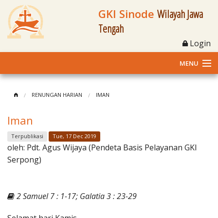
GKI Sinode
Wilayah Jawa
Tengah
Login
MENU
Home
RENUNGAN HARIAN
IMAN
Profil
Iman
Klasis dan Jemaat
Terpublikasi
Tue, 17 Dec 2019
oleh:
Pdt. Agus Wijaya (Pendeta Basis Pelayanan GKI
Berita Kegiatan
Serpong)
Fasilitas
2 Samuel 7 : 1-17; Galatia 3 : 23-29
Materi