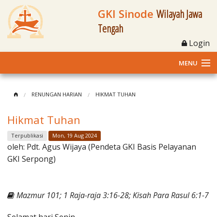
GKI Sinode
Wilayah Jawa
Tengah
Login
MENU
Home
RENUNGAN HARIAN
HIKMAT TUHAN
Profil
Hikmat Tuhan
Klasis dan Jemaat
Terpublikasi
Mon, 19 Aug 2024
oleh:
Pdt. Agus Wijaya (Pendeta GKI Basis Pelayanan
Berita Kegiatan
GKI Serpong)
Fasilitas
Mazmur 101; 1 Raja-raja 3:16-28; Kisah Para Rasul 6:1-7
Materi