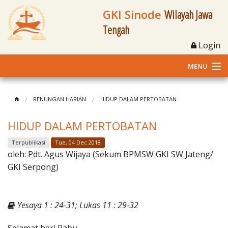
GKI Sinode
Wilayah Jawa
Tengah
Login
MENU
Home
RENUNGAN HARIAN
HIDUP DALAM PERTOBATAN
Profil
HIDUP DALAM PERTOBATAN
Klasis dan Jemaat
Terpublikasi
Tue, 04 Dec 2018
oleh:
Pdt. Agus Wijaya (Sekum BPMSW GKI SW Jateng/
Berita Kegiatan
GKI Serpong)
Fasilitas
Yesaya 1 : 24-31; Lukas 11 : 29-32
Materi