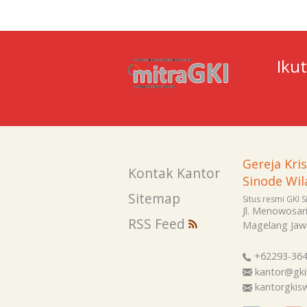
Iku
Gereja Kri
Kontak Kantor
Sinode Wil
Sitemap
Situs resmi GKI 
Jl. Menowosar
RSS Feed
Magelang
Jaw
+62293-36
kantor@gki
kantorgki