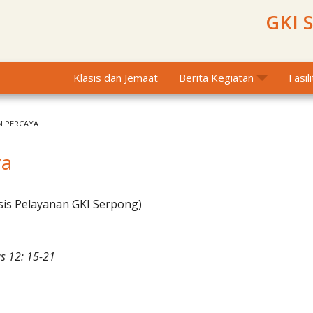
GKI 
Klasis dan Jemaat
Berita Kegiatan
Fasil
N PERCAYA
ya
sis Pelayanan GKI Serpong)
s 12: 15-21