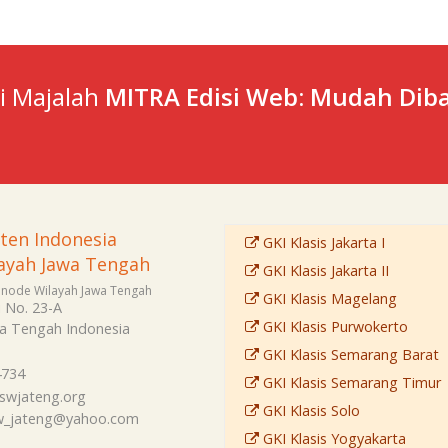
ti Majalah
MITRA Edisi Web: Mudah Diba
sten Indonesia
GKI Klasis Jakarta I
ayah Jawa Tengah
GKI Klasis Jakarta II
Sinode Wilayah Jawa Tengah
GKI Klasis Magelang
i No. 23-A
GKI Klasis Purwokerto
a Tengah
Indonesia
GKI Klasis Semarang Barat
4734
GKI Klasis Semarang Timur
swjateng.org
GKI Klasis Solo
sw_jateng@yahoo.com
GKI Klasis Yogyakarta