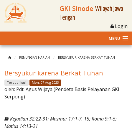
GKI Sinode
Wilayah Jawa
Tengah
Login
MENU
Home
RENUNGAN HARIAN
BERSYUKUR KARENA BERKAT TUHAN
Profil
Bersyukur karena Berkat Tuhan
Klasis dan Jemaat
Terpublikasi
Mon, 07 Aug 2023
oleh:
Pdt. Agus Wijaya (Pendeta Basis Pelayanan GKI
Berita Kegiatan
Serpong)
Fasilitas
Kejadian 32:22-31; Mazmur 17:1-7, 15; Roma 9:1-5;
Materi
Matius 14:13-21