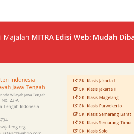
ti Majalah
MITRA Edisi Web: Mudah Diba
sten Indonesia
GKI Klasis Jakarta I
ayah Jawa Tengah
GKI Klasis Jakarta II
Sinode Wilayah Jawa Tengah
GKI Klasis Magelang
i No. 23-A
GKI Klasis Purwokerto
a Tengah
Indonesia
GKI Klasis Semarang Barat
4734
GKI Klasis Semarang Timur
swjateng.org
GKI Klasis Solo
sw_jateng@yahoo.com