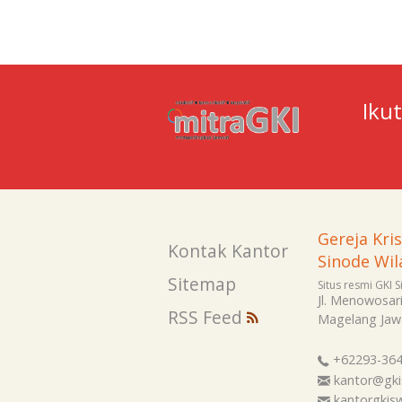
Iku
Gereja Kri
Kontak Kantor
Sinode Wil
Sitemap
Situs resmi GKI 
Jl. Menowosar
RSS Feed
Magelang
Jaw
+62293-36
kantor@gki
kantorgki