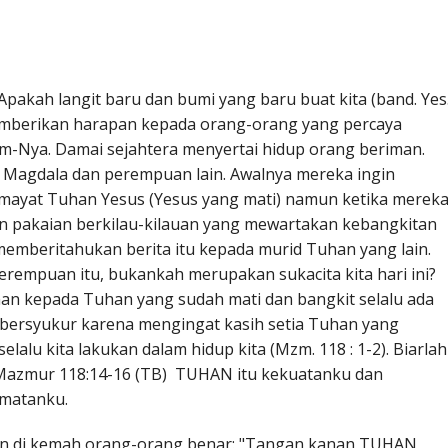
? Apakah langit baru dan bumi yang baru buat kita (band. Yes
memberikan harapan kepada orang-orang yang percaya
m-Nya. Damai sejahtera menyertai hidup orang beriman.
ri Magdala dan perempuan lain. Awalnya mereka ingin
ayat Tuhan Yesus (Yesus yang mati) namun ketika merek
 pakaian berkilau-kilauan yang mewartakan kebangkitan
 memberitahukan berita itu kepada murid Tuhan yang lain.
perempuan itu, bukankah merupakan sukacita kita hari ini?
man kepada Tuhan yang sudah mati dan bangkit selalu ada
bersyukur karena mengingat kasih setia Tuhan yang
lalu kita lakukan dalam hidup kita (Mzm. 118 : 1-2). Biarlah
Mazmur 118:14-16 (TB) TUHAN itu kekuatanku dan
amatanku.
an di kemah orang-orang benar: "Tangan kanan TUHAN