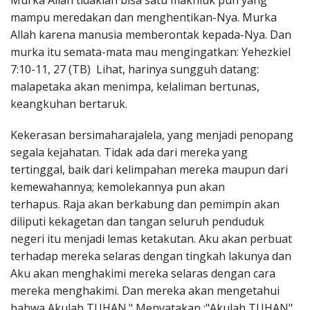
Murka Allah tidaklah bisa satu makhluk pun yang
Penerbitan
mampu meredakan dan menghentikan-Nya. Murka
Allah karena manusia memberontak kepada-Nya. Dan
murka itu semata-mata mau mengingatkan: Yehezkiel
7:10-11, 27 (TB) Lihat, harinya sungguh datang:
malapetaka akan menimpa, kelaliman bertunas,
keangkuhan bertaruk.
Kekerasan bersimaharajalela, yang menjadi penopang
segala kejahatan. Tidak ada dari mereka yang
tertinggal, baik dari kelimpahan mereka maupun dari
kemewahannya; kemolekannya pun akan
terhapus. Raja akan berkabung dan pemimpin akan
diliputi kekagetan dan tangan seluruh penduduk
negeri itu menjadi lemas ketakutan. Aku akan perbuat
terhadap mereka selaras dengan tingkah lakunya dan
Aku akan menghakimi mereka selaras dengan cara
mereka menghakimi. Dan mereka akan mengetahui
bahwa Akulah TUHAN." Menyatakan :"Akulah TUHAN",