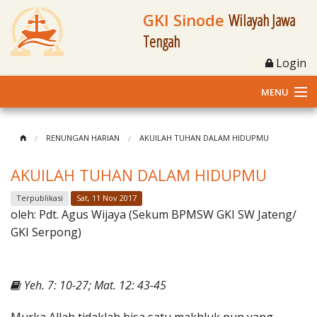
GKI Sinode
Wilayah Jawa
Tengah
Login
MENU
Home
RENUNGAN HARIAN
AKUILAH TUHAN DALAM HIDUPMU
Profil
AKUILAH TUHAN DALAM HIDUPMU
Klasis dan Jemaat
Terpublikasi
Sat, 11 Nov 2017
oleh:
Pdt. Agus Wijaya (Sekum BPMSW GKI SW Jateng/
Berita Kegiatan
GKI Serpong)
Fasilitas
Yeh. 7: 10-27; Mat. 12: 43-45
Materi