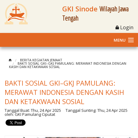
GKI Sinode
Wilayah Jawa
Tengah
Login
MENU
Home
BERITA KEGIATAN JEMAAT
BAKTI SOSIAL GKI–GKJ PAMULANG: MERAWAT INDONESIA DENGAN
KASIH DAN KETAKWAAN SOSIAL
Profil
BAKTI SOSIAL GKI–GKJ PAMULANG:
Klasis dan Jemaat
MERAWAT INDONESIA DENGAN KASIH
Berita Kegiatan
DAN KETAKWAAN SOSIAL
Tanggal Buat:
Thu, 24 Apr 2025
Tanggal Sunting:
Thu, 24 Apr 2025
Fasilitas
oleh:
GKI Pamulang Ciputat
Materi