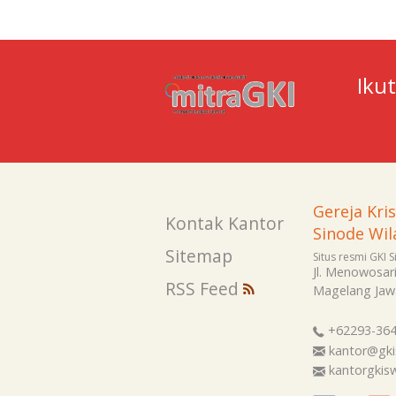
Iku
Gereja Kri
Kontak Kantor
Sinode Wil
Sitemap
Situs resmi GKI 
Jl. Menowosar
RSS Feed
Magelang
Jaw
+62293-36
kantor@gki
kantorgki