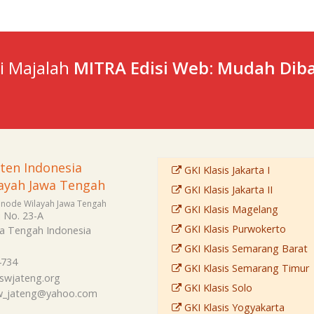
ti Majalah
MITRA Edisi Web: Mudah Diba
sten Indonesia
GKI Klasis Jakarta I
ayah Jawa Tengah
GKI Klasis Jakarta II
Sinode Wilayah Jawa Tengah
GKI Klasis Magelang
i No. 23-A
GKI Klasis Purwokerto
a Tengah
Indonesia
GKI Klasis Semarang Barat
4734
GKI Klasis Semarang Timur
swjateng.org
GKI Klasis Solo
sw_jateng@yahoo.com
GKI Klasis Yogyakarta