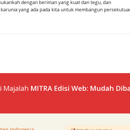
Bukankah dengan beriman yang kuat dan tegu, dan
karunia yang ada pada kita untuk membangun persekutua
ti Majalah
MITRA Edisi Web: Mudah Diba
sten Indonesia