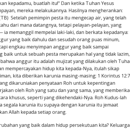
kan kepadamu, buatlah itu!" Dan ketika Tuhan Yesus
mpayan, mereka melakukannya. Hasilnya mengherankan:
(TB) Setelah pemimpin pesta itu mengecap air, yang telah
 tahu dari mana datangnya, tetapi pelayan-pelayan, yang
 ia memanggil mempelai laki-laki, dan berkata kepadanya:
gur yang baik dahulu dan sesudah orang puas minum,
etapi engkau menyimpan anggur yang baik sampai
baik untuk sebuah pesta merupakan hal yang tidak lazim,
bahwa anggur itu adalah mujizat yang dilakukan oleh Tuh
n mempercayakan hidup kita kepada-Nya, itulah sikap
man, kita diberikan karunia masing-masing; 1 Korintus 12:7
orang dikaruniakan penyataan Roh untuk kepentingan
erjakan oleh Roh yang satu dan yang sama, yang memberik
cara khusus, seperti yang dikehendaki-Nya. Roh Kudus-lah
 segala karunia itu supaya dengan karunia itu jemaat
kan Allah kepada setiap orang.
rubahan yang baik dalam hidup persekutuan kita? Keluarga