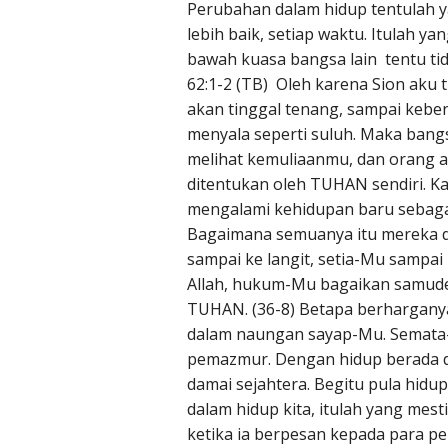
Perubahan dalam hidup tentulah y
lebih baik, setiap waktu. Itulah ya
bawah kuasa bangsa lain tentu tid
62:1-2 (TB) Oleh karena Sion aku t
akan tinggal tenang, sampai kebe
menyala seperti suluh. Maka ban
melihat kemuliaanmu, dan orang
ditentukan oleh TUHAN sendiri. K
mengalami kehidupan baru sebaga
Bagaimana semuanya itu mereka d
sampai ke langit, setia-Mu sampa
Allah, hukum-Mu bagaikan samude
TUHAN. (36-8) Betapa berharganya
dalam naungan sayap-Mu. Semata-
pemazmur. Dengan hidup berada 
damai sejahtera. Begitu pula hid
dalam hidup kita, itulah yang mest
ketika ia berpesan kepada para pe