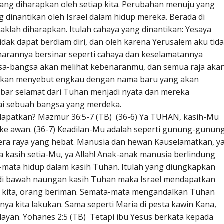
ang diharapkan oleh setiap kita. Perubahan menuju yang
ng dinantikan oleh Israel dalam hidup mereka. Berada di
aklah diharapkan. Itulah cahaya yang dinantikan: Yesaya
idak dapat berdiam diri, dan oleh karena Yerusalem aku tid
narannya bersinar seperti cahaya dan keselamatannya
gsa-bangsa akan melihat kebenaranmu, dan semua raja aka
 akan menyebut engkau dengan nama baru yang akan
abar selamat dari Tuhan menjadi nyata dan mereka
i sebuah bangsa yang merdeka.
apatkan? Mazmur 36:5-7 (TB) (36-6) Ya TUHAN, kasih-Mu
i ke awan. (36-7) Keadilan-Mu adalah seperti gunung-gunun
ra raya yang hebat. Manusia dan hewan Kauselamatkan, y
 kasih setia-Mu, ya Allah! Anak-anak manusia berlindung
mata hidup dalam kasih Tuhan. Itulah yang diungkapkan
di bawah naungan kasih Tuhan maka Israel mendapatkan
up kita, orang beriman. Semata-mata mengandalkan Tuhan
inya kita lakukan. Sama seperti Maria di pesta kawin Kana,
layan. Yohanes 2:5 (TB) Tetapi ibu Yesus berkata kepada