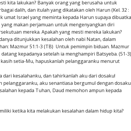
sti kita lakukan? Banyak orang yang berusaha untuk
gai dalih, dan itulah yang dikatakan oleh Harun (Kel. 32 :
Baik umat Israel yang meminta kepada Harun supaya dibuatk
us yang makan perjamuan untuk mengenyangkan diri
sekutuan mereka. Apakah yang mesti mereka lakukan?
anya ditunjukkan kesalahan oleh nabi Natan, dalam
han: Mazmur 51:1-3 (TB) Untuk pemimpin biduan. Mazmur
an datang kepadanya setelah ia menghampiri Batsyeba. (51-3
ut kasih setia-Mu, hapuskanlah pelanggaranku menurut
a dari kesalahanku, dan tahirkanlah aku dari dosaku!
kan pelanggaranku, aku senantiasa bergumul dengan dosaku
esalahan kepada Tuhan, Daud memohon ampun kepada
iliki ketika kita melakukan kesalahan dalam hidup kita?