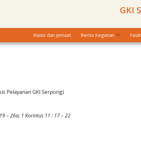
GKI 
Klasis dan Jemaat
Berita Kegiatan
Fasil
sis Pelayanan GKI Serpong)
19 – 26a; 1 Korintus 11 : 17 – 22