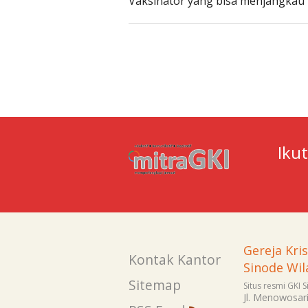
Vaksinator yang bisa menjangkau 
Iku
Gereja Kri
Kontak Kantor
Sinode Wil
Sitemap
Situs resmi GKI 
Jl. Menowosar