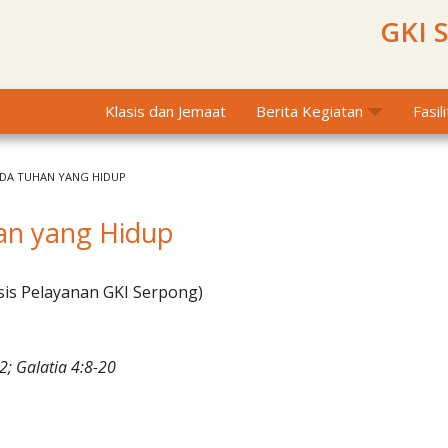
GKI 
Klasis dan Jemaat
Berita Kegiatan
Fasil
ADA TUHAN YANG HIDUP
an yang Hidup
sis Pelayanan GKI Serpong)
2; Galatia 4:8-20