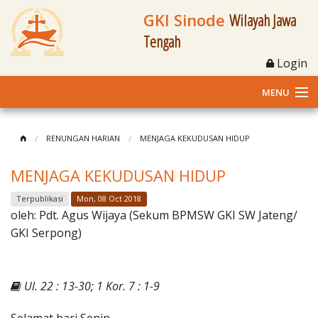
GKI Sinode
Wilayah Jawa
Tengah
Login
MENU
Home
RENUNGAN HARIAN
MENJAGA KEKUDUSAN HIDUP
Profil
MENJAGA KEKUDUSAN HIDUP
Klasis dan Jemaat
Terpublikasi
Mon, 08 Oct 2018
oleh:
Pdt. Agus Wijaya (Sekum BPMSW GKI SW Jateng/
Berita Kegiatan
GKI Serpong)
Fasilitas
Ul. 22 : 13-30; 1 Kor. 7 : 1-9
Materi