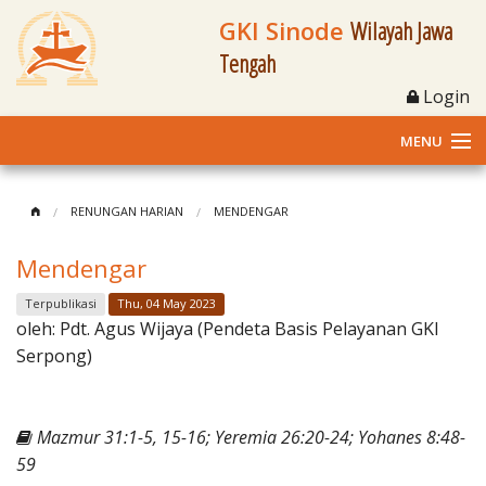
GKI Sinode
Wilayah Jawa
Tengah
Login
MENU
Home
RENUNGAN HARIAN
MENDENGAR
Profil
Mendengar
Klasis dan Jemaat
Terpublikasi
Thu, 04 May 2023
oleh:
Pdt. Agus Wijaya (Pendeta Basis Pelayanan GKI
Berita Kegiatan
Serpong)
Fasilitas
Mazmur 31:1-5, 15-16; Yeremia 26:20-24; Yohanes 8:48-
Materi
59