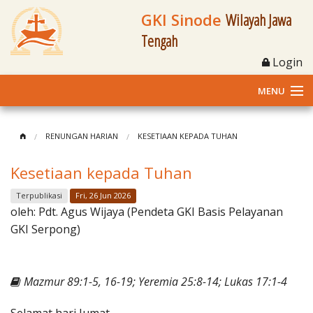
GKI Sinode
Wilayah Jawa
Tengah
Login
MENU
Home
RENUNGAN HARIAN
KESETIAAN KEPADA TUHAN
Profil
Kesetiaan kepada Tuhan
Klasis dan Jemaat
Terpublikasi
Fri, 26 Jun 2026
oleh:
Pdt. Agus Wijaya (Pendeta GKI Basis Pelayanan
Berita Kegiatan
GKI Serpong)
Fasilitas
Mazmur 89:1-5, 16-19; Yeremia 25:8-14; Lukas 17:1-4
Materi