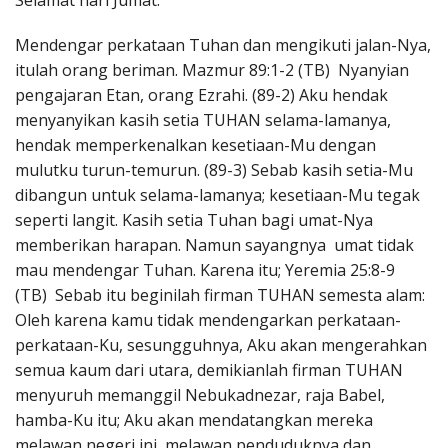
Selamat hari Jumat.
Penerbitan
Mendengar perkataan Tuhan dan mengikuti jalan-Nya,
itulah orang beriman. Mazmur 89:1-2 (TB) Nyanyian
pengajaran Etan, orang Ezrahi. (89-2) Aku hendak
menyanyikan kasih setia TUHAN selama-lamanya,
hendak memperkenalkan kesetiaan-Mu dengan
mulutku turun-temurun. (89-3) Sebab kasih setia-Mu
dibangun untuk selama-lamanya; kesetiaan-Mu tegak
seperti langit. Kasih setia Tuhan bagi umat-Nya
memberikan harapan. Namun sayangnya umat tidak
mau mendengar Tuhan. Karena itu; Yeremia 25:8-9
(TB) Sebab itu beginilah firman TUHAN semesta alam:
Oleh karena kamu tidak mendengarkan perkataan-
perkataan-Ku, sesungguhnya, Aku akan mengerahkan
semua kaum dari utara, demikianlah firman TUHAN
menyuruh memanggil Nebukadnezar, raja Babel,
hamba-Ku itu; Aku akan mendatangkan mereka
melawan negeri ini, melawan penduduknya dan