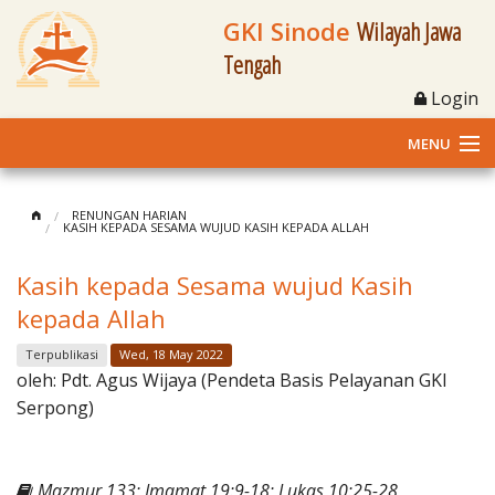
GKI Sinode
Wilayah Jawa
Tengah
Login
MENU
Home
RENUNGAN HARIAN
KASIH KEPADA SESAMA WUJUD KASIH KEPADA ALLAH
Profil
Kasih kepada Sesama wujud Kasih
Klasis dan Jemaat
kepada Allah
Berita Kegiatan
Terpublikasi
Wed, 18 May 2022
oleh:
Pdt. Agus Wijaya (Pendeta Basis Pelayanan GKI
Fasilitas
Serpong)
Materi
Mazmur 133; Imamat 19:9-18; Lukas 10:25-28