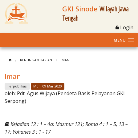
GKI Sinode
Wilayah Jawa
Tengah
Login
MENU
Home
RENUNGAN HARIAN
IMAN
Profil
Iman
Klasis dan Jemaat
Terpublikasi
Mon, 09 Mar 2020
oleh:
Pdt. Agus Wijaya (Pendeta Basis Pelayanan GKI
Berita Kegiatan
Serpong)
Fasilitas
Kejadian 12 : 1 – 4a; Mazmur 121; Roma 4 : 1 – 5, 13 –
Materi
17; Yohanes 3 : 1 - 17