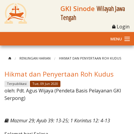
GKI Sinode
Wilayah Jawa
Tengah
Login
MENU
Home
RENUNGAN HARIAN
HIKMAT DAN PENYERTAAN ROH KUDUS
Profil
Hikmat dan Penyertaan Roh Kudus
Klasis dan Jemaat
Terpublikasi
Tue, 09 Jun 2020
oleh:
Pdt. Agus Wijaya (Pendeta Basis Pelayanan GKI
Berita Kegiatan
Serpong)
Fasilitas
Mazmur 29; Ayub 39: 13-25; 1 Korintus 12: 4-13
Materi