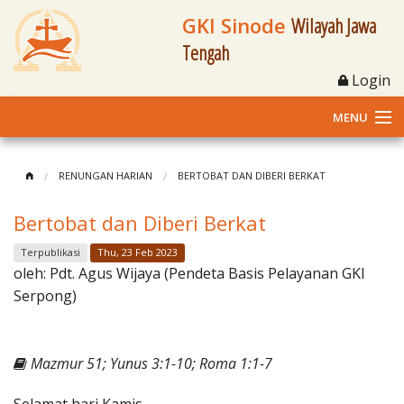
GKI Sinode
Wilayah Jawa
Tengah
Login
MENU
Home
RENUNGAN HARIAN
BERTOBAT DAN DIBERI BERKAT
Profil
Bertobat dan Diberi Berkat
Klasis dan Jemaat
Terpublikasi
Thu, 23 Feb 2023
oleh:
Pdt. Agus Wijaya (Pendeta Basis Pelayanan GKI
Berita Kegiatan
Serpong)
Fasilitas
Mazmur 51; Yunus 3:1-10; Roma 1:1-7
Materi