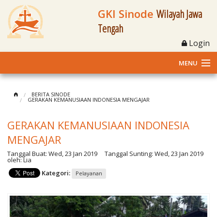
GKI Sinode
Wilayah Jawa
Tengah
Login
MENU
Home
BERITA SINODE
GERAKAN KEMANUSIAAN INDONESIA MENGAJAR
Profil
GERAKAN KEMANUSIAAN INDONESIA
Klasis dan Jemaat
MENGAJAR
Tanggal Buat:
Wed, 23 Jan 2019
Tanggal Sunting:
Wed, 23 Jan 2019
Berita Kegiatan
oleh:
Lia
Kategori:
Pelayanan
Fasilitas
Materi