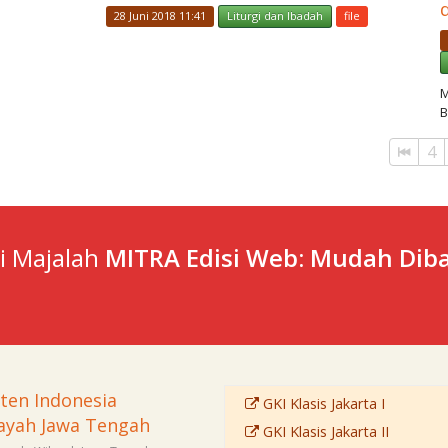
28 Juni 2018 11:41
Liturgi dan Ibadah
file
M
B
4
ti Majalah
MITRA Edisi Web: Mudah Diba
sten Indonesia
GKI Klasis Jakarta I
ayah Jawa Tengah
GKI Klasis Jakarta II