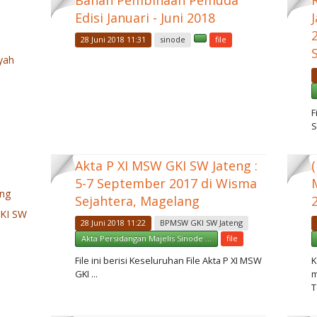
Bahan Pembinaan Pemuda
Edisi Januari - Juni 2018
28 Juni 2018 11:31
sinode
file
yah
F
S
Akta P XI MSW GKI SW Jateng :
5-7 September 2017 di Wisma
eng
Sejahtera, Magelang
GKI SW
28 Juni 2018 11:22
BPMSW GKI SW Jateng
Akta Persidangan Majelis Sinode ...
file
File ini berisi Keseluruhan File Akta P XI MSW
K
GKI ...
m
T