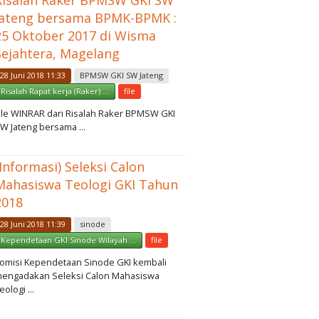
Risalah Raker BPMSW GKI SW
Jateng bersama BPMK-BPMK :
25 Oktober 2017 di Wisma
Sejahtera, Magelang
28 Juni 2018 11:33
BPMSW GKI SW Jateng
Risalah Rapat kerja (Raker) ...
file
ile WINRAR dari Risalah Raker BPMSW GKI
W Jateng bersama ...
(Informasi) Seleksi Calon
Mahasiswa Teologi GKI Tahun
2018
28 Juni 2018 11:39
sinode
Kependetaan GKI Sinode Wilayah ...
file
omisi Kependetaan Sinode GKI kembali
engadakan Seleksi Calon Mahasiswa
eologi ...