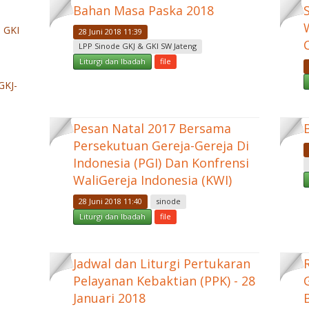
Bahan Masa Paska 2018
 GKI
28 Juni 2018 11:39
LPP Sinode GKJ & GKI SW Jateng
Liturgi dan Ibadah
file
GKJ-
Pesan Natal 2017 Bersama
Persekutuan Gereja-Gereja Di
Indonesia (PGI) Dan Konfrensi
WaliGereja Indonesia (KWI)
28 Juni 2018 11:40
sinode
Liturgi dan Ibadah
file
Jadwal dan Liturgi Pertukaran
Pelayanan Kebaktian (PPK) - 28
Januari 2018