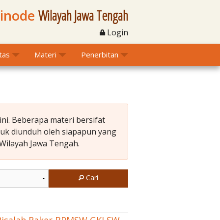
Sinode
Wilayah Jawa Tengah
Login
itas
Materi
Penerbitan
ni. Beberapa materi bersifat
ntuk diunduh oleh siapapun yang
 Wilayah Jawa Tengah.
Cari