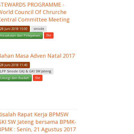
STEWARDS PROGRAMME -
World Council Of Chrurche
Central Committee Meeting
28 Juni 2018 15:00
sinode
Kesaksian dan Pelayanan
file
Bahan Masa Adven Natal 2017
28 Juni 2018 11:40
LPP Sinode GKJ & GKI SW Jateng
Liturgi dan Ibadah
file
Risalah Rapat Kerja BPMSW
GKI SW Jateng bersama BPMK-
BPMK : Senin, 21 Agustus 2017