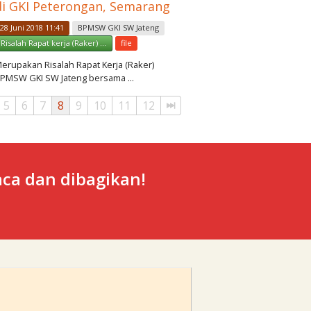
di GKI Peterongan, Semarang
28 Juni 2018 11:41
BPMSW GKI SW Jateng
Risalah Rapat kerja (Raker) ...
file
erupakan Risalah Rapat Kerja (Raker)
PMSW GKI SW Jateng bersama ...
5
6
7
8
9
10
11
12
ca dan dibagikan!