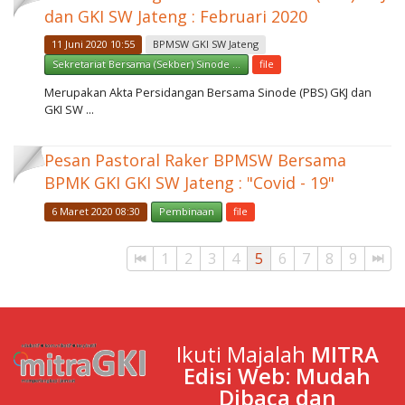
dan GKI SW Jateng : Februari 2020
11 Juni 2020 10:55
BPMSW GKI SW Jateng
Sekretariat Bersama (Sekber) Sinode ...
file
Merupakan Akta Persidangan Bersama Sinode (PBS) GKJ dan
GKI SW ...
Pesan Pastoral Raker BPMSW Bersama
BPMK GKI GKI SW Jateng : "Covid - 19"
6 Maret 2020 08:30
Pembinaan
file
1
2
3
4
5
6
7
8
9
Ikuti Majalah
MITRA
Edisi Web: Mudah
Dibaca dan