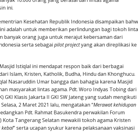
ebanyak 10.000 orang yang berasal dari lintas agama
n ini.
Kementrian Kesehatan Republik Indonesia disampaikan bah
ini adalah untuk memberikan perlindungan bagi tokoh lint
 banyak orang juga untuk merajut kebersaman dari
ndonesia serta sebagai
pilot project
yang akan direplikasi ke
Masjid Istiqlal ini mendapat respon baik dari berbagai
dari Islam, Kristen, Katholik, Budha, Hindu dan Khonghucu.
qlal Nasaruddin Umar bangga dan bahagia karena Masjid
uhan masyarakat lintas agama. Pdt. Woro Indyas Tobing dari
) GKI Klasis Jakarta II GKI SW Jateng yang sudah mengikuti
al Selasa, 2 Maret 2021 lalu, mengatakan “
Merawat kehidupan
 Sedangkan Pdt. Rahmat Basukendra perwakilan Forum
Kota Tangerang Selatan mewakili tokoh agama Kristen
 kebal
” serta ucapan syukur karena pelaksanaan vaksinasi