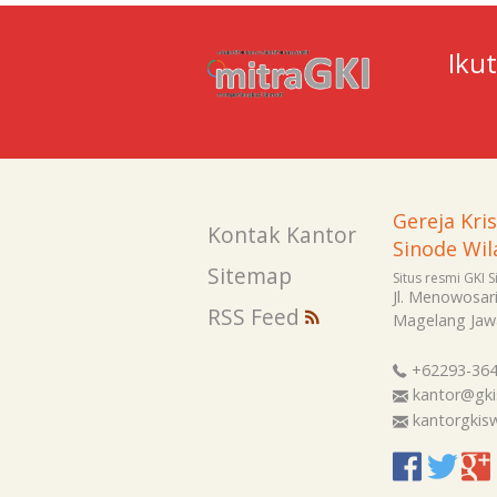
Iku
Gereja Kri
Kontak Kantor
Sinode Wil
Sitemap
Situs resmi GKI 
Jl. Menowosar
RSS Feed
Magelang
Jaw
+62293-36
kantor@gki
kantorgki