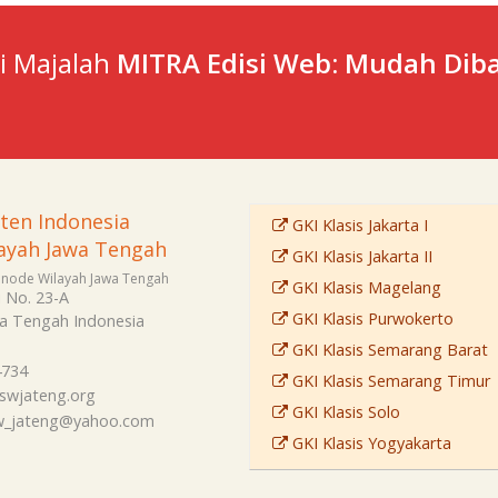
ti Majalah
MITRA Edisi Web: Mudah Diba
sten Indonesia
GKI Klasis Jakarta I
ayah Jawa Tengah
GKI Klasis Jakarta II
Sinode Wilayah Jawa Tengah
GKI Klasis Magelang
i No. 23-A
GKI Klasis Purwokerto
a Tengah
Indonesia
GKI Klasis Semarang Barat
4734
GKI Klasis Semarang Timur
swjateng.org
GKI Klasis Solo
sw_jateng@yahoo.com
GKI Klasis Yogyakarta