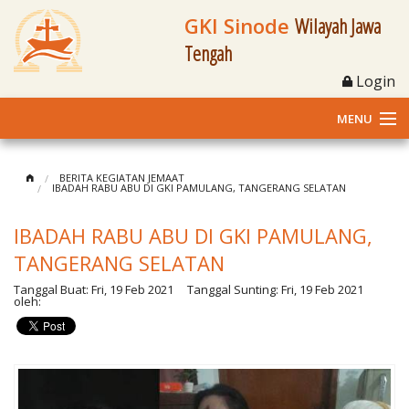
GKI Sinode
Wilayah Jawa
Tengah
Login
MENU
Home
BERITA KEGIATAN JEMAAT
IBADAH RABU ABU DI GKI PAMULANG, TANGERANG SELATAN
Profil
IBADAH RABU ABU DI GKI PAMULANG,
Klasis dan Jemaat
TANGERANG SELATAN
Tanggal Buat:
Fri, 19 Feb 2021
Tanggal Sunting:
Fri, 19 Feb 2021
Berita Kegiatan
oleh:
Fasilitas
Materi