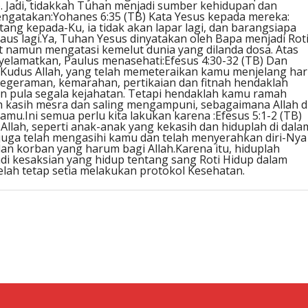
). Jadi, tidakkah Tuhan menjadi sumber kehidupan dan
ngatakan:Yohanes 6:35 (TB) Kata Yesus kepada mereka:
tang kepada-Ku, ia tidak akan lapar lagi, dan barangsiapa
haus lagi.Ya, Tuhan Yesus dinyatakan oleh Bapa menjadi Rot
t namun mengatasi kemelut dunia yang dilanda dosa. Atas
yelamatkan, Paulus menasehati:Efesus 4:30-32 (TB) Dan
udus Allah, yang telah memeteraikan kamu menjelang har
kegeraman, kemarahan, pertikaian dan fitnah hendaklah
an pula segala kejahatan. Tetapi hendaklah kamu ramah
h kasih mesra dan saling mengampuni, sebagaimana Allah d
mu.Ini semua perlu kita lakukan karena :Efesus 5:1-2 (TB)
 Allah, seperti anak-anak yang kekasih dan hiduplah di dala
 juga telah mengasihi kamu dan telah menyerahkan diri-Nya
an korban yang harum bagi Allah.Karena itu, hiduplah
di kesaksian yang hidup tentang sang Roti Hidup dalam
telah tetap setia melakukan protokol Kesehatan.