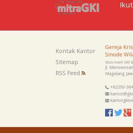
Iku
Gereja Kri
Kontak Kantor
Sinode Wil
Sitemap
Situs resmi GKI 
Jl. Menowosar
RSS Feed
Magelang
Jaw
+62293-36
kantor@gki
kantorgki