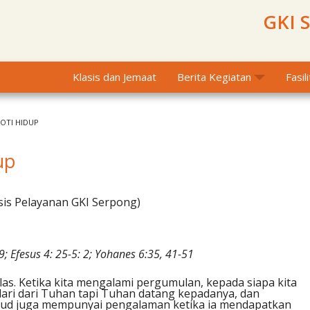
GKI 
Klasis dan Jemaat
Berita Kegiatan
Fasil
ROTI HIDUP
dup
sis Pelayanan GKI Serpong)
9; Efesus 4: 25-5: 2; Yohanes 6:35, 41-51
as. Ketika kita mengalami pergumulan, kepada siapa kita
lari dari Tuhan tapi Tuhan datang kepadanya, dan
 Daud juga mempunyai pengalaman ketika ia mendapatkan