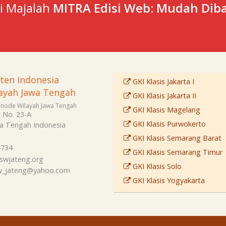
ti Majalah
MITRA Edisi Web: Mudah Diba
sten Indonesia
GKI Klasis Jakarta I
ayah Jawa Tengah
GKI Klasis Jakarta II
Sinode Wilayah Jawa Tengah
GKI Klasis Magelang
i No. 23-A
GKI Klasis Purwokerto
a Tengah
Indonesia
GKI Klasis Semarang Barat
4734
GKI Klasis Semarang Timur
swjateng.org
GKI Klasis Solo
sw_jateng@yahoo.com
GKI Klasis Yogyakarta