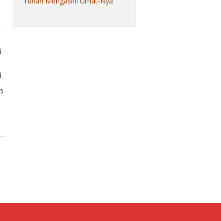
Tuhan Mengasihi Umat-Nya
i
i
i
m