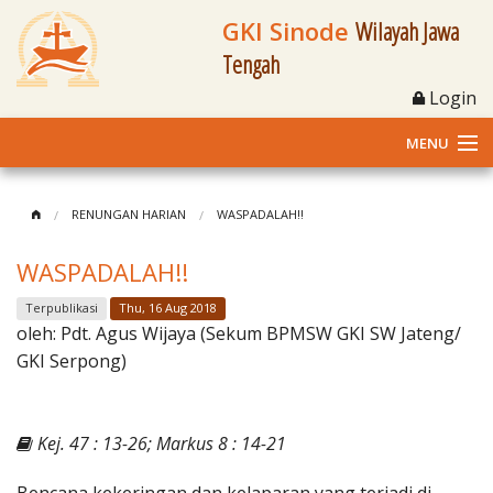
GKI Sinode
Wilayah Jawa
Tengah
Login
MENU
Home
RENUNGAN HARIAN
WASPADALAH!!
Profil
WASPADALAH!!
Klasis dan Jemaat
Terpublikasi
Thu, 16 Aug 2018
oleh:
Pdt. Agus Wijaya (Sekum BPMSW GKI SW Jateng/
Berita Kegiatan
GKI Serpong)
Fasilitas
Kej. 47 : 13-26; Markus 8 : 14-21
Materi