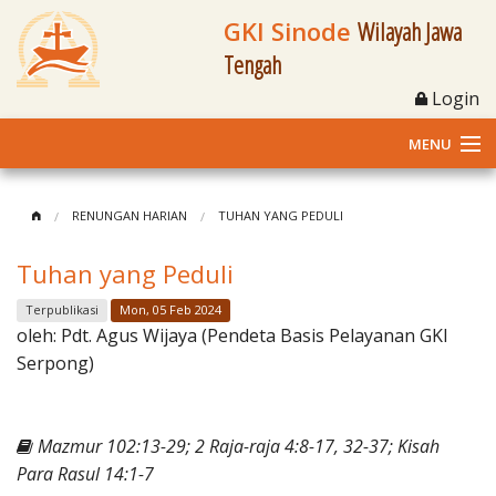
GKI Sinode
Wilayah Jawa
Tengah
Login
MENU
Home
RENUNGAN HARIAN
TUHAN YANG PEDULI
Profil
Tuhan yang Peduli
Klasis dan Jemaat
Terpublikasi
Mon, 05 Feb 2024
oleh:
Pdt. Agus Wijaya (Pendeta Basis Pelayanan GKI
Berita Kegiatan
Serpong)
Fasilitas
Mazmur 102:13-29; 2 Raja-raja 4:8-17, 32-37; Kisah
Materi
Para Rasul 14:1-7