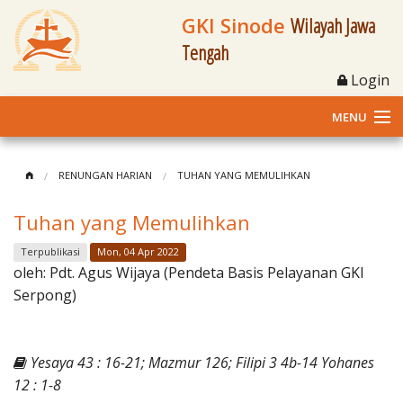
GKI Sinode
Wilayah Jawa
Tengah
Login
MENU
Home
RENUNGAN HARIAN
TUHAN YANG MEMULIHKAN
Profil
Tuhan yang Memulihkan
Klasis dan Jemaat
Terpublikasi
Mon, 04 Apr 2022
oleh:
Pdt. Agus Wijaya (Pendeta Basis Pelayanan GKI
Berita Kegiatan
Serpong)
Fasilitas
Yesaya 43 : 16-21; Mazmur 126; Filipi 3 4b-14 Yohanes
Materi
12 : 1-8