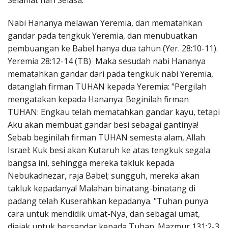
Selamat hari Selasa.
Penerbitan
Nabi Hananya melawan Yeremia, dan mematahkan
gandar pada tengkuk Yeremia, dan menubuatkan
pembuangan ke Babel hanya dua tahun (Yer. 28:10-11).
Yeremia 28:12-14 (TB) Maka sesudah nabi Hananya
mematahkan gandar dari pada tengkuk nabi Yeremia,
datanglah firman TUHAN kepada Yeremia: "Pergilah
mengatakan kepada Hananya: Beginilah firman
TUHAN: Engkau telah mematahkan gandar kayu, tetapi
Aku akan membuat gandar besi sebagai gantinya!
Sebab beginilah firman TUHAN semesta alam, Allah
Israel: Kuk besi akan Kutaruh ke atas tengkuk segala
bangsa ini, sehingga mereka takluk kepada
Nebukadnezar, raja Babel; sungguh, mereka akan
takluk kepadanya! Malahan binatang-binatang di
padang telah Kuserahkan kepadanya. "Tuhan punya
cara untuk mendidik umat-Nya, dan sebagai umat,
diajak untuk bersandar kepada Tuhan. Mazmur 131:2-3