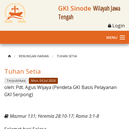
GKI Sinode
Wilayah Jawa
Tengah
Login
MENU
Home
RENUNGAN HARIAN
TUHAN SETIA
Profil
Tuhan Setia
Klasis dan Jemaat
Terpublikasi
Mon, 06 Jul 2026
oleh:
Pdt. Agus Wijaya (Pendeta GKI Basis Pelayanan
Berita Kegiatan
GKI Serpong)
Fasilitas
Mazmur 131; Yeremia 28:10-17; Roma 3:1-8
Materi